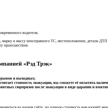
современного водителя.
, марку и массу неисправного ТС, местоположение, детали ДТП и
ту происшествия.
мпанией «Рэд Трэк»
рерывов и выходных;
ссчитает стоимость эвакуации, вы сможете её оплатить нали
иятных сюрпризов после эвакуации в виде царапин и вмятин 
комиться на нашем сайте, но точную стоимость вам назовёт мен