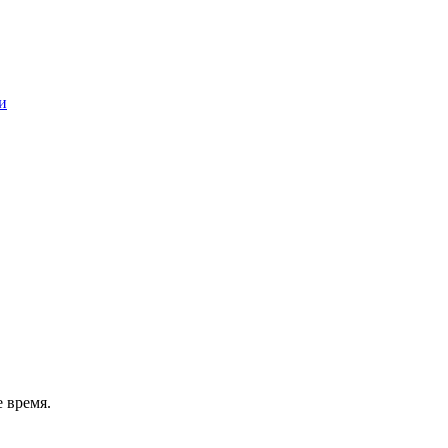
и
 время.